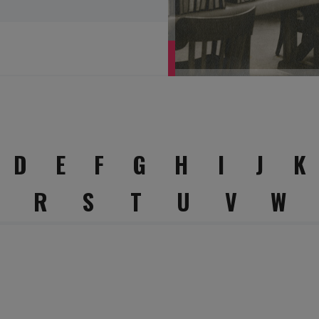
D
E
F
G
H
I
J
K
Q
R
S
T
U
V
W