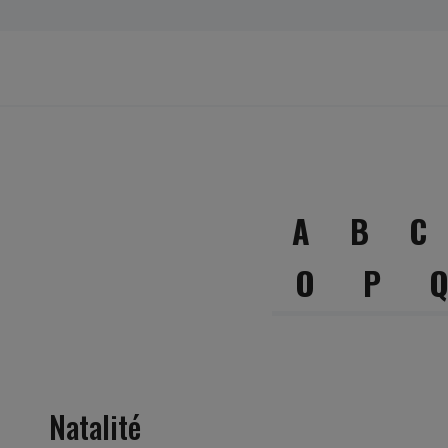
A
B
C
O
P
Natalité