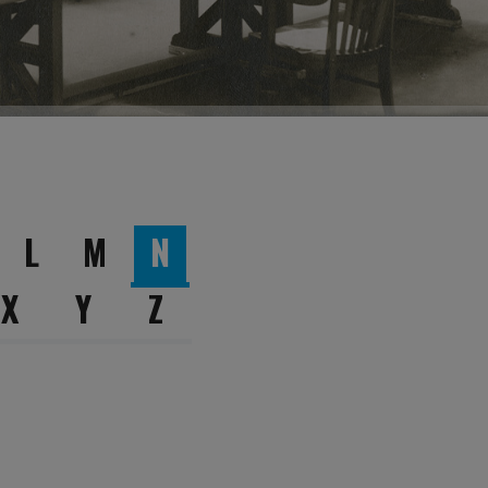
L
M
N
X
Y
Z