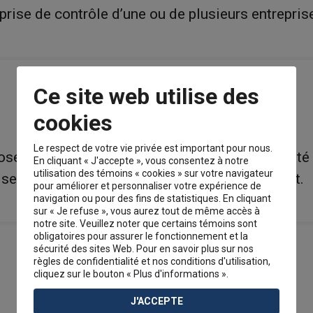
 prise de contrôle d’une ou de plusieurs entreprise
Ce site web utilise des
cookies
Le respect de votre vie privée est important pour nous.
e sur l’idée que l’enrichissement d’une société e
En cliquant « J'accepte », vous consentez à notre
utilisation des témoins « cookies » sur votre navigateur
ises et la diminution des interventions de l’État.
pour améliorer et personnaliser votre expérience de
navigation ou pour des fins de statistiques. En cliquant
sur « Je refuse », vous aurez tout de même accès à
notre site. Veuillez noter que certains témoins sont
obligatoires pour assurer le fonctionnement et la
sécurité des sites Web. Pour en savoir plus sur nos
règles de confidentialité et nos conditions d'utilisation,
cliquez sur le bouton « Plus d'informations ».
J'ACCEPTE