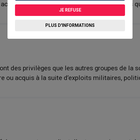
 activités en ne favorisant aucune religion plus q
JE REFUSE
PLUS D'INFORMATIONS
nt des privilèges que les autres groupes de la so
 ou acquis à la suite d’exploits militaires, pol