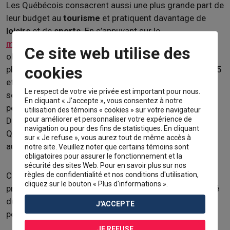
Les Québécois consacrent aussi une plus grande part de
leur budget au
tourisme
et pratiquent davantage de
loisirs
et de
sports
. En s’appuyant sur le
mouvement syndical
, les travailleurs québécois
Ce site web utilise des
obtiennent une semaine de travail de 40 heures dans
cookies
plusieurs secteurs à partir des années 1960. Entre 1945
et 1980, le gouvernement québécois instaure deux
Le respect de votre vie privée est important pour nous.
semaines de congés payés par les employeurs pour
En cliquant « J'accepte », vous consentez à notre
permettre aux Québécois de prendre des
vacances
.
utilisation des témoins « cookies » sur votre navigateur
pour améliorer et personnaliser votre expérience de
Dans l’ensemble, ces politiques permettent aux
navigation ou pour des fins de statistiques. En cliquant
Québécois d’allouer encore plus de temps et d’argent
sur « Je refuse », vous aurez tout de même accès à
aux activités touristiques et récréatives.
notre site. Veuillez noter que certains témoins sont
obligatoires pour assurer le fonctionnement et la
sécurité des sites Web. Pour en savoir plus sur nos
règles de confidentialité et nos conditions d'utilisation,
Comme pour l’achat des biens et des services, la
cliquez sur le bouton « Plus d'informations ».
pratique des loisirs et des sports ainsi que la popularité
du tourisme témoignent de la participation de la
J'ACCEPTE
population québécoise à la société de consommation.
JE REFUSE