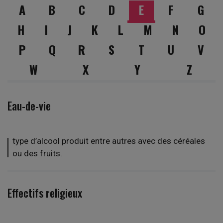
A
B
C
D
E
F
G
H
I
J
K
L
M
N
O
P
Q
R
S
T
U
V
W
X
Y
Z
Eau-de-vie
type d’alcool produit entre autres avec des céréales
ou des fruits.
Effectifs religieux