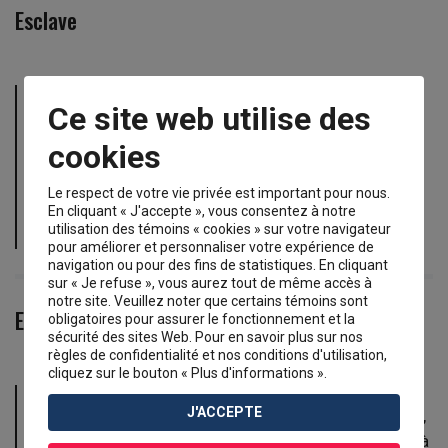
Esclave
personne qui ne peut pas agir librement, car elle est
Ce site web utilise des
considérée comme un objet et détenue par un
propriétaire que l’on nomme aussi «
maitre
». En
cookies
Nouvelle-France, les esclaves sont issus de la traite
des esclaves africains et des échanges ou des
Le respect de votre vie privée est important pour nous.
En cliquant « J'accepte », vous consentez à notre
guerres avec les Premières Nations. Ils sont souvent
utilisation des témoins « cookies » sur votre navigateur
utilisés pour les travaux domestiques ou agricoles
pour améliorer et personnaliser votre expérience de
navigation ou pour des fins de statistiques. En cliquant
sur « Je refuse », vous aurez tout de même accès à
notre site. Veuillez noter que certains témoins sont
Esprit
obligatoires pour assurer le fonctionnement et la
sécurité des sites Web. Pour en savoir plus sur nos
règles de confidentialité et nos conditions d'utilisation,
cliquez sur le bouton « Plus d'informations ».
dans les cosmologies autochtones, chaque élément
J'ACCEPTE
de la nature, vivant ou non, possède un esprit. De plus,
plusieurs nations considèrent qu’un Grand Esprit est à