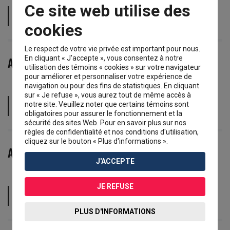
Ce site web utilise des
politique de ségrégation raciale imposée en Afrique
du Sud par des lois en vigueur de 1948 à 1991.
cookies
Le respect de votre vie privée est important pour nous.
En cliquant « J'accepte », vous consentez à notre
Artisan
utilisation des témoins « cookies » sur votre navigateur
pour améliorer et personnaliser votre expérience de
navigation ou pour des fins de statistiques. En cliquant
sur « Je refuse », vous aurez tout de même accès à
personne dont le métier repose sur un travail manuel
notre site. Veuillez noter que certains témoins sont
et un savoir-faire particulier.
obligatoires pour assurer le fonctionnement et la
sécurité des sites Web. Pour en savoir plus sur nos
règles de confidentialité et nos conditions d'utilisation,
cliquez sur le bouton « Plus d'informations ».
Assemblée populaire
J'ACCEPTE
JE REFUSE
rassemblement public et politique d’un groupe de
personnes pour un motif commun.
PLUS D'INFORMATIONS