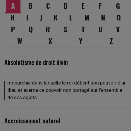
A
B
C
D
E
F
G
H
I
J
K
L
M
N
O
P
Q
R
S
T
U
V
W
X
Y
Z
Absolutisme de droit divin
monarchie dans laquelle le roi détient son pouvoir d’un
dieu et exerce ce pouvoir non partagé sur l’ensemble
de ses sujets.
Accroissement naturel