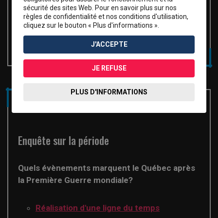
Planification
sécurité des sites Web. Pour en savoir plus sur nos
règles de confidentialité et nos conditions d'utilisation,
cliquez sur le bouton « Plus d'informations ».
1896-1945 Les nationalismes et l’autonomie
J'ACCEPTE
du Canada
JE REFUSE
PLUS D'INFORMATIONS
Enquête sur la période
Quels évènements marquent le Québec après
la Première Guerre mondiale?
Réalisation d'une ligne du temps