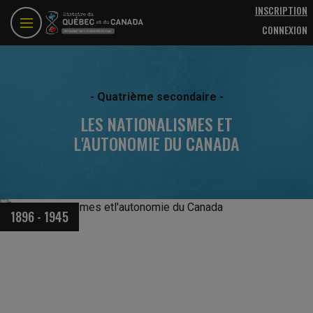
Aller au contenu principal
INSCRIPTION
CONNEXION
- Quatrième secondaire -
LES NATIONALISMES ET
L'AUTONOMIE DU CANADA
1896 - 1945