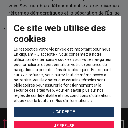
voix. Ses membres défendent entre autres diverses
réformes démocratiques et la séparation de l’Église
et de l’État.
Ce site web utilise des
L’Institut canadien est fondé en 1844 par des jeunes
intellectuels libéraux. Désireux de répandre les idées
cookies
libérales et anticléricales, ses membres organisent
Le respect de votre vie privée est important pour nous.
des conférences, entretiennent une librairie et
En cliquant « J'accepte », vous consentez à notre
mettent en place un lieu d’échange intellectuel libre.
utilisation des témoins « cookies » sur votre navigateur
L’Institut canadien de Montréal cède à la pression de
pour améliorer et personnaliser votre expérience de
navigation ou pour des fins de statistiques. En cliquant
l’Église catholique et cesse ses activités en 1885.
sur « Je refuse », vous aurez tout de même accès à
notre site. Veuillez noter que certains témoins sont
obligatoires pour assurer le fonctionnement et la
sécurité des sites Web. Pour en savoir plus sur nos
règles de confidentialité et nos conditions d'utilisation,
cliquez sur le bouton « Plus d'informations ».
J'ACCEPTE
JE REFUSE