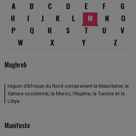
A
B
C
D
E
F
G
H
I
J
K
L
M
N
O
P
Q
R
S
T
U
V
W
X
Y
Z
Maghreb
région d’Afrique du Nord comprenant la Mauritanie, le
Sahara occidental, le Maroc, l’Algérie, la Tunisie et la
Libye.
Manifeste