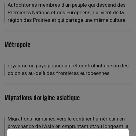
Autochtones membres d’un peuple qui descend des
Premières Nations et des Européens, qui vient de la
région des Prairies et qui partage une même culture.
Métropole
royaume ou pays possédant et contrôlant une ou des
colonies au-delà des frontières européennes.
Migrations d'origine asiatique
Migrations humaines vers le continent américain en
provenance de l’Asie en empruntant et/ou longeant la
Béringie. Plusieurs autres théories expliquent l’arrivée