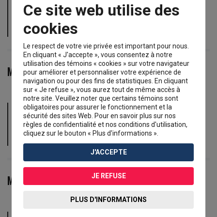
Ce site web utilise des
des premiers humains en Amérique, mais celle du
passage de Béringie est soutenue par un ensemble
cookies
convaincant de preuves scientifiques.
Le respect de votre vie privée est important pour nous.
En cliquant « J'accepte », vous consentez à notre
utilisation des témoins « cookies » sur votre navigateur
Milice
pour améliorer et personnaliser votre expérience de
navigation ou pour des fins de statistiques. En cliquant
sur « Je refuse », vous aurez tout de même accès à
notre site. Veuillez noter que certains témoins sont
dans le Canada du milieu du 19 e siècle, ce terme
obligatoires pour assurer le fonctionnement et la
sécurité des sites Web. Pour en savoir plus sur nos
désigne une force armée formée de soldats
règles de confidentialité et nos conditions d'utilisation,
volontaires qui peuvent s'entraîner à temps partiel ou
cliquez sur le bouton « Plus d'informations ».
à temps plein.
J'ACCEPTE
JE REFUSE
Missionnaire
PLUS D'INFORMATIONS
membre de l’Église qui participe à une mission