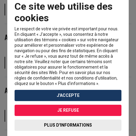
Ce site web utilise des
politique de ségrégation raciale imposée en Afrique
du Sud par des lois en vigueur de 1948 à 1991.
cookies
Le respect de votre vie privée est important pour nous.
En cliquant « J'accepte », vous consentez à notre
Artisan
utilisation des témoins « cookies » sur votre navigateur
pour améliorer et personnaliser votre expérience de
navigation ou pour des fins de statistiques. En cliquant
sur « Je refuse », vous aurez tout de même accès à
personne dont le métier repose sur un travail manuel
notre site. Veuillez noter que certains témoins sont
et un savoir-faire particulier.
obligatoires pour assurer le fonctionnement et la
sécurité des sites Web. Pour en savoir plus sur nos
règles de confidentialité et nos conditions d'utilisation,
cliquez sur le bouton « Plus d'informations ».
Assemblée populaire
J'ACCEPTE
JE REFUSE
rassemblement public et politique d’un groupe de
personnes pour un motif commun.
PLUS D'INFORMATIONS