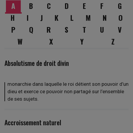
A
B
C
D
E
F
G
H
I
J
K
L
M
N
O
P
Q
R
S
T
U
V
W
X
Y
Z
Absolutisme de droit divin
monarchie dans laquelle le roi détient son pouvoir d’un
dieu et exerce ce pouvoir non partagé sur l’ensemble
de ses sujets.
Accroissement naturel