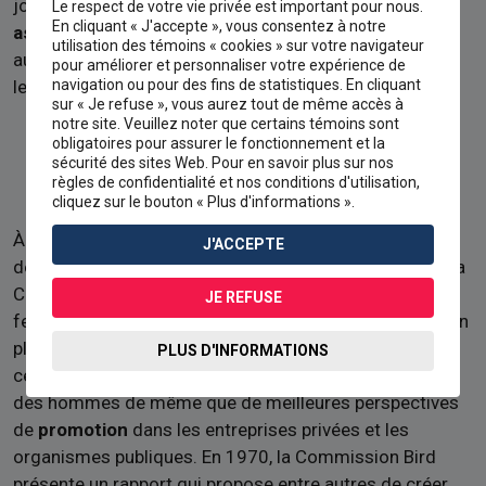
joignent les
syndicats
et militent au sein des
Le respect de votre vie privée est important pour nous.
En cliquant « J'accepte », vous consentez à notre
associations féministes
pour réclamer une
utilisation des témoins « cookies » sur votre navigateur
augmentation de leurs
salaires
et une amélioration de
pour améliorer et personnaliser votre expérience de
navigation ou pour des fins de statistiques. En cliquant
leurs
conditions de travail
.
sur « Je refuse », vous aurez tout de même accès à
notre site. Veuillez noter que certains témoins sont
obligatoires pour assurer le fonctionnement et la
sécurité des sites Web. Pour en savoir plus sur nos
règles de confidentialité et nos conditions d'utilisation,
cliquez sur le bouton « Plus d'informations ».
À la fin des années 1960, des centaines de femmes et
J'ACCEPTE
de nombreuses associations féministes participent à la
Commission royale d'enquête sur la situation de la
JE REFUSE
femme au Canada, aussi nommée
Commission Bird
. En
plus de témoigner de leurs
difficultés économiques
,
PLUS D'INFORMATIONS
ces femmes revendiquent des
salaires égaux
à ceux
des hommes de même que de meilleures perspectives
de
promotion
dans les entreprises privées et les
organismes publiques. En 1970, la Commission Bird
présente un rapport qui propose entre autres de créer