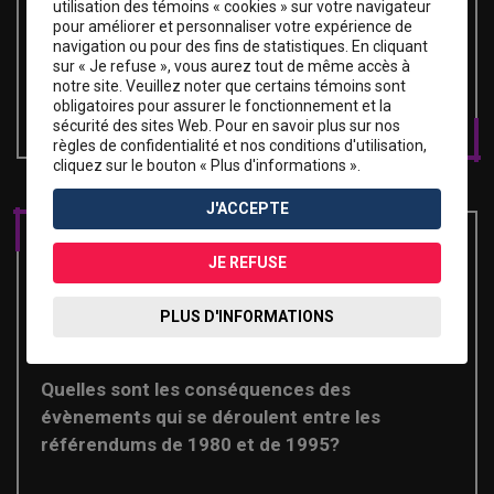
utilisation des témoins « cookies » sur votre navigateur
Planification
pour améliorer et personnaliser votre expérience de
navigation ou pour des fins de statistiques. En cliquant
sur « Je refuse », vous aurez tout de même accès à
notre site. Veuillez noter que certains témoins sont
1980 à nos jours
Les choix de société dans le
obligatoires pour assurer le fonctionnement et la
Québec contemporain
sécurité des sites Web. Pour en savoir plus sur nos
règles de confidentialité et nos conditions d'utilisation,
cliquez sur le bouton « Plus d'informations ».
J'ACCEPTE
JE REFUSE
PLUS D'INFORMATIONS
Enquête sur la période
Quelles sont les conséquences des
évènements qui se déroulent entre les
référendums de 1980 et de 1995?