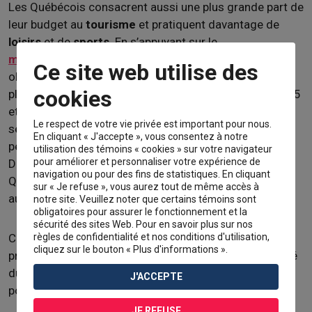
Les Québécois consacrent aussi une plus grande part de
leur budget au
tourisme
et pratiquent davantage de
loisirs
et de
sports
. En s’appuyant sur le
mouvement syndical
, les travailleurs québécois
Ce site web utilise des
obtiennent une semaine de travail de 40 heures dans
cookies
plusieurs secteurs à partir des années 1960. Entre 1945
et 1980, le gouvernement québécois instaure deux
Le respect de votre vie privée est important pour nous.
semaines de congés payés par les employeurs pour
En cliquant « J'accepte », vous consentez à notre
permettre aux Québécois de prendre des
vacances
.
utilisation des témoins « cookies » sur votre navigateur
pour améliorer et personnaliser votre expérience de
Dans l’ensemble, ces politiques permettent aux
navigation ou pour des fins de statistiques. En cliquant
Québécois d’allouer encore plus de temps et d’argent
sur « Je refuse », vous aurez tout de même accès à
aux activités touristiques et récréatives.
notre site. Veuillez noter que certains témoins sont
obligatoires pour assurer le fonctionnement et la
sécurité des sites Web. Pour en savoir plus sur nos
règles de confidentialité et nos conditions d'utilisation,
Comme pour l’achat des biens et des services, la
cliquez sur le bouton « Plus d'informations ».
pratique des loisirs et des sports ainsi que la popularité
du tourisme témoignent de la participation de la
J'ACCEPTE
population québécoise à la société de consommation.
JE REFUSE