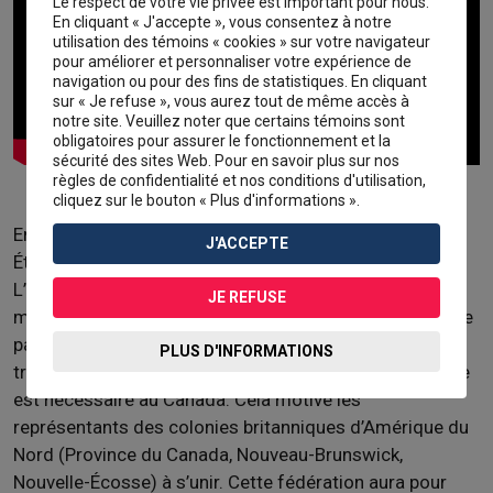
Le respect de votre vie privée est important pour nous.
En cliquant « J'accepte », vous consentez à notre
utilisation des témoins « cookies » sur votre navigateur
pour améliorer et personnaliser votre expérience de
navigation ou pour des fins de statistiques. En cliquant
sur « Je refuse », vous aurez tout de même accès à
notre site. Veuillez noter que certains témoins sont
obligatoires pour assurer le fonctionnement et la
sécurité des sites Web. Pour en savoir plus sur nos
règles de confidentialité et nos conditions d'utilisation,
cliquez sur le bouton « Plus d'informations ».
En 1866, à l’issue de la guerre civile américaine, les
J'ACCEPTE
États-Unis mettent fin au traité de réciprocité.
L’annulation de ce traité découle principalement de la
JE REFUSE
montée en popularité du
protectionnisme
auprès d’une
partie des politiciens américains. Après l’abolition du
PLUS D'INFORMATIONS
traité de réciprocité, une nouvelle politique économique
est nécessaire au Canada. Cela motive les
représentants des colonies britanniques d’Amérique du
Nord (Province du Canada, Nouveau-Brunswick,
Nouvelle-Écosse) à s’unir. Cette fédération aura pour