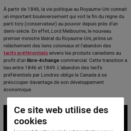
À partir de 1846, la vie politique au Royaume-Uni connait
un important bouleversement qui voit la fin du règne du
parti tory (conservateur) au pouvoir depuis près d’un
demi-siècle. En effet, Lord Melbourne, le nouveau
premier ministre libéral du Royaume-Uni, prône un
relâchement des liens coloniaux et l’abandon des
tarifs préférentiels
envers les produits canadiens au
profit d’un
libre-échange
commercial. Cette transition a
lieu entre 1846 et 1849. L’abandon des tarifs
préférentiels par Londres oblige le Canada à se
préoccuper davantage de son développement
économique.
Ce site web utilise des
cookies