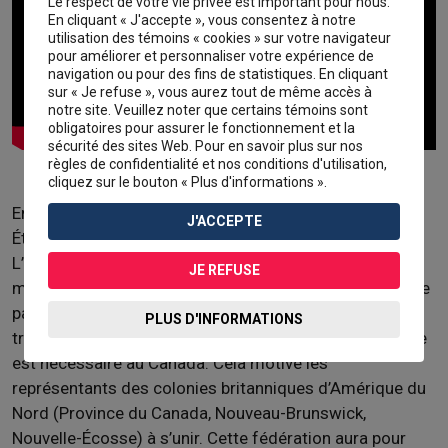
Le respect de votre vie privée est important pour nous.
En cliquant « J'accepte », vous consentez à notre
utilisation des témoins « cookies » sur votre navigateur
pour améliorer et personnaliser votre expérience de
navigation ou pour des fins de statistiques. En cliquant
sur « Je refuse », vous aurez tout de même accès à
notre site. Veuillez noter que certains témoins sont
obligatoires pour assurer le fonctionnement et la
sécurité des sites Web. Pour en savoir plus sur nos
règles de confidentialité et nos conditions d'utilisation,
cliquez sur le bouton « Plus d'informations ».
En 1866, à l’issue de la guerre civile américaine, les
J'ACCEPTE
États-Unis mettent fin au traité de réciprocité.
L’annulation de ce traité découle principalement de la
JE REFUSE
montée en popularité du
protectionnisme
auprès d’une
partie des politiciens américains. Après l’abolition du
PLUS D'INFORMATIONS
traité de réciprocité, une nouvelle politique économique
est nécessaire au Canada. Cela motive les
représentants des colonies britanniques d’Amérique du
Nord (Province du Canada, Nouveau-Brunswick,
Nouvelle-Écosse) à s’unir. Cette fédération aura pour