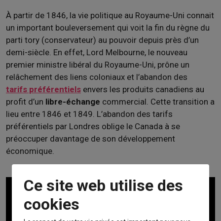
À partir de 1846, la vie politique au Royaume-Uni connait
un important bouleversement qui voit la fin du règne du
parti tory (conservateur) au pouvoir depuis près d’un
demi-siècle. En effet, Lord Melbourne, le nouveau
premier ministre libéral du Royaume-Uni, prône un
relâchement des liens coloniaux et l’abandon des
tarifs préférentiels
envers les produits canadiens au
profit d’un
libre-échange
commercial. Cette transition a
lieu entre 1846 et 1849. L’abandon des tarifs
préférentiels par Londres oblige le Canada à se
préoccuper davantage de son développement
économique.
Ce site web utilise des
cookies